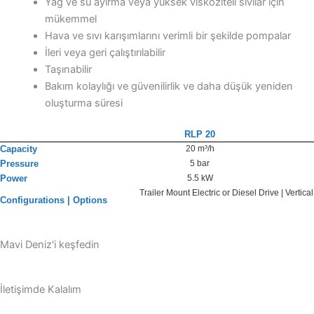
Yağ ve su ayırma veya yüksek viskoziteli sıvılar için
mükemmel
Hava ve sıvı karışımlarını verimli bir şekilde pompalar
İleri veya geri çalıştırılabilir
Taşınabilir
Bakım kolaylığı ve güvenilirlik ve daha düşük yeniden
oluşturma süresi
RLP 20
Capacity
20 m³/h
Pressure
5 bar
Power
5.5 kW
Trailer Mount Electric or Diesel Drive | Vertic
Configurations | Options
Mavi Deniz'i keşfedin
İletişimde Kalalım