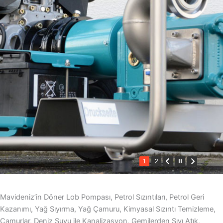
1
2
Mavideniz’in Döner Lob Pompası, Petrol Sızıntıları, Petrol Geri
Kazanımı, Yağ Sıyırma, Yağ Çamuru, Kimyasal Sızıntı Temizleme,
Çamurlar, Deniz Suyu ile Kanalizasyon, Gemilerden Sıvı Atık,