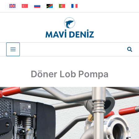
İçeriğe
atla
Ara
Döner Lob Pompa