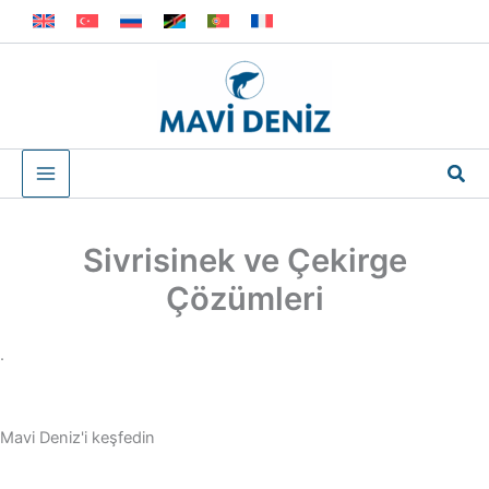
İçeriğe
atla
Ara
Sivrisinek ve Çekirge
Çözümleri
.
Mavi Deniz'i keşfedin