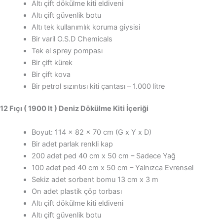
Altı çift dökülme kiti eldiveni
Altı çift güvenlik botu
Altı tek kullanımlık koruma giysisi
Bir varil O.S.D Chemicals
Tek el sprey pompası
Bir çift kürek
Bir çift kova
Bir petrol sızıntısı kiti çantası – 1.000 litre
12 Fıçı ( 1900 lt ) Deniz Dökülme Kiti İçeriği
Boyut: 114 x 82 x 70 cm (G x Y x D)
Bir adet parlak renkli kap
200 adet ped 40 cm x 50 cm – Sadece Yağ
100 adet ped 40 cm x 50 cm – Yalnızca Evrensel
Sekiz adet sorbent bomu 13 cm x 3 m
On adet plastik çöp torbası
Altı çift dökülme kiti eldiveni
Altı çift güvenlik botu