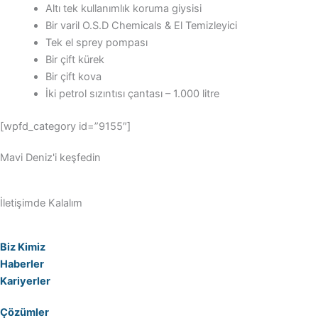
Altı tek kullanımlık koruma giysisi
Bir varil O.S.D Chemicals & El Temizleyici
Tek el sprey pompası
Bir çift kürek
Bir çift kova
İki petrol sızıntısı çantası – 1.000 litre
[wpfd_category id=”9155″]
Mavi Deniz'i keşfedin
İletişimde Kalalım
Biz Kimiz
Haberler
Kariyerler
Çözümler