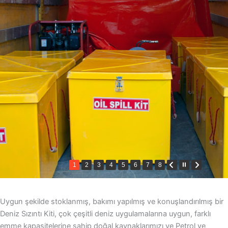
1
2
3
4
5
6
7
8
Uygun şekilde stoklanmış, bakımı yapılmış ve konuşlandırılmış bir
Deniz Sızıntı Kiti, çok çeşitli deniz uygulamalarına uygun, farklı
emme kapasitelerine sahip doğal kaynaklarımızı ve Petrol ve