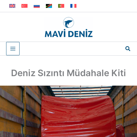
İçeriğe
atla
Ara
Deniz Sızıntı Müdahale Kiti