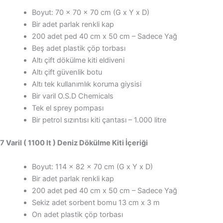
Boyut: 70 x 70 x 70 cm (G x Y x D)
Bir adet parlak renkli kap
200 adet ped 40 cm x 50 cm – Sadece Yağ
Beş adet plastik çöp torbası
Altı çift dökülme kiti eldiveni
Altı çift güvenlik botu
Altı tek kullanımlık koruma giysisi
Bir varil O.S.D Chemicals
Tek el sprey pompası
Bir petrol sızıntısı kiti çantası – 1.000 litre
7 Varil ( 1100 lt ) Deniz Dökülme Kiti İçeriği
Boyut: 114 x 82 x 70 cm (G x Y x D)
Bir adet parlak renkli kap
200 adet ped 40 cm x 50 cm – Sadece Yağ
Sekiz adet sorbent bomu 13 cm x 3 m
On adet plastik çöp torbası