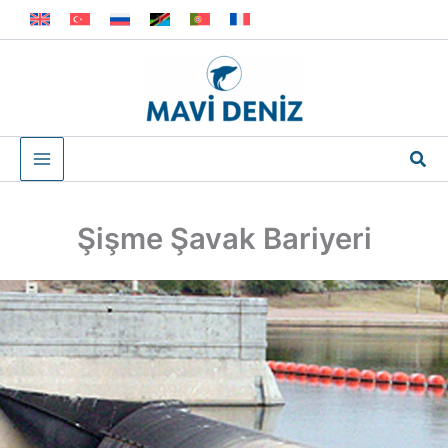
İçeriğe
atla
Ara
Şişme Şavak Bariyeri