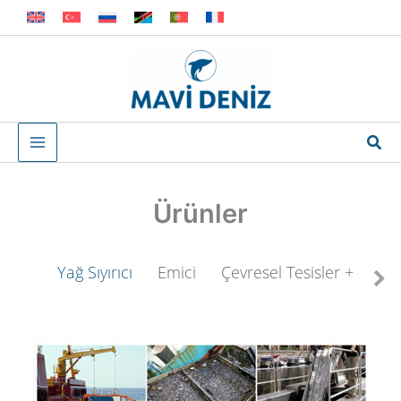
İçeriğe
atla
Ara
Ürünler
Yağ Sıyırıcı
Emici
Çevresel Tesisler + Tedav