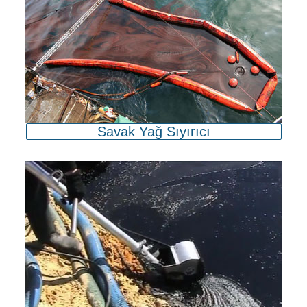
Savak Yağ Sıyırıcı