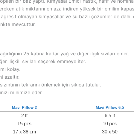
opilen bir baz yaptı. Kimyasal Emici Yastık, hafif ve nomina
gereken atık miktarını en aza indiren yüksek bir emilim kapas
lar, agresif olmayan kimyasallar ve su bazlı çözümler de dahil 
renkte mevcuttur.
ğırlığının 25 katına kadar yağ ve diğer ilgili sıvıları emer.
r ilişkili sıvıları seçerek emmeye iter.
ımı kolay.
i azaltır.
ızıntının tekrarını önlemek için sıkıca tutulur.
şınızı minimize eder
Mavi Pillow 2
Mavi Pillow 6,5
2 lt
6,5 lt
15 pcs
10 pcs
17 x 38 cm
30 x 50