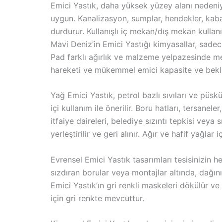
Emici Yastık, daha yüksek yüzey alanı nedeniyle
uygun. Kanalizasyon, sumplar, hendekler, kabar
durdurur. Kullanışlı iç mekan/dış mekan kullanım
Mavi Deniz’in Emici Yastığı kimyasallar, sadece
Pad farklı ağırlık ve malzeme yelpazesinde me
hareketi ve mükemmel emici kapasite ve bekl
Yağ Emici Yastık, petrol bazlı sıvıları ve püs
içi kullanım ile önerilir. Boru hatları, tersanel
itfaiye daireleri, belediye sızıntı tepkisi ve
yerleştirilir ve geri alınır. Ağır ve hafif yağl
Evrensel Emici Yastık tasarımları tesisinizin h
sızdıran borular veya montajlar altında, dağınık
Emici Yastık’ın gri renkli maskeleri dökülür 
için gri renkte mevcuttur.