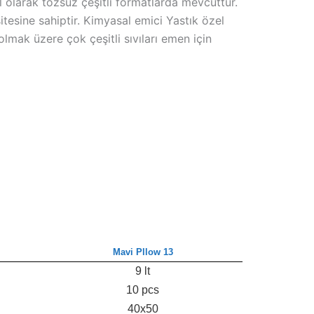
l olarak tozsuz çeşitli formatlarda mevcuttur.
itesine sahiptir. Kimyasal emici Yastık özel
olmak üzere çok çeşitli sıvıları emen için
Mavi Pllow 13
9 lt
10 pcs
40x50