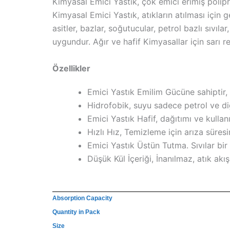
Kimyasal Emici Yastık, çok emici erimiş polipr
Kimyasal Emici Yastık, atıkların atılması için 
asitler, bazlar, soğutucular, petrol bazlı sıvı
uygundur. Ağır ve hafif Kimyasallar için sarı 
Özellikler
Emici Yastık Emilim Gücüne sahiptir, a
Hidrofobik, suyu sadece petrol ve diğe
Emici Yastık Hafif, dağıtımı ve kullan
Hızlı Hız, Temizleme için arıza süresin
Emici Yastık Üstün Tutma. Sıvılar bir s
Düşük Kül İçeriği, İnanılmaz, atık akı
Absorption Capacity
Quantity in Pack
Size