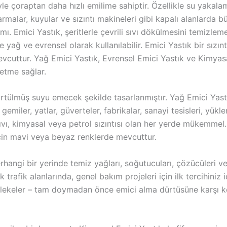
 çoraptan daha hızlı emilime sahiptir. Özellikle su yakalama 
malar, kuyular ve sızıntı makineleri gibi kapalı alanlarda bü
ı. Emici Yastık, şeritlerle çevrili sıvı dökülmesini temizlemek 
 yağ ve evrensel olarak kullanılabilir. Emici Yastık bir sızı
vcuttur. Yağ Emici Yastık, Evrensel Emici Yastık ve Kimyasa
etme sağlar.
kürtülmüş suyu emecek şekilde tasarlanmıştır. Yağ Emici Yastı
er, gemiler, yatlar, güverteler, fabrikalar, sanayi tesisleri, y
ya sıvı, kimyasal veya petrol sızıntısı olan her yerde mükemm
ar için mavi veya beyaz renklerde mevcuttur.
erhangi bir yerinde temiz yağları, soğutucuları, çözücüleri ve
 trafik alanlarında, genel bakım projeleri için ilk tercihiniz 
ve lekeler – tam doymadan önce emici alma dürtüsüne karşı k