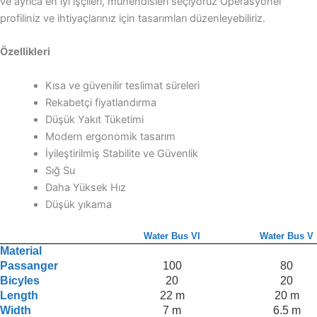
ve ayrıca en iyi işçileri, mühendisleri seçiyoruz Operasyonel
profiliniz ve ihtiyaçlarınız için tasarımları düzenleyebiliriz.
Özellikleri
Kısa ve güvenilir teslimat süreleri
Rekabetçi fiyatlandırma
Düşük Yakıt Tüketimi
Modern ergonomik tasarım
İyileştirilmiş Stabilite ve Güvenlik
Sığ Su
Daha Yüksek Hız
Düşük yıkama
Water Bus VI
Water Bus V
Material
Passanger
100
80
Bicyles
20
20
Length
22 m
20 m
Width
7 m
6.5 m