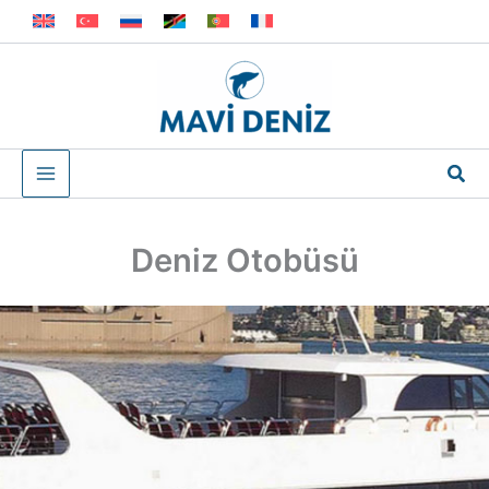
İçeriğe
atla
Ara
Deniz Otobüsü