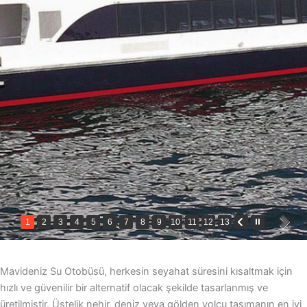
1
2
3
4
5
6
7
8
9
10
11
12
13
Mavideniz Su Otobüsü, herkesin seyahat süresini kısaltmak için
hızlı ve güvenilir bir alternatif olacak şekilde tasarlanmış ve
üretilmiştir. Üstelik nehir, deniz veya gölden yolcu taşımanın en iyi