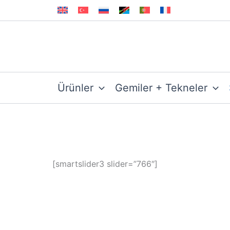
İçeriğe
atla
Ürünler
Gemiler + Tekneler
[smartslider3 slider=”766″]