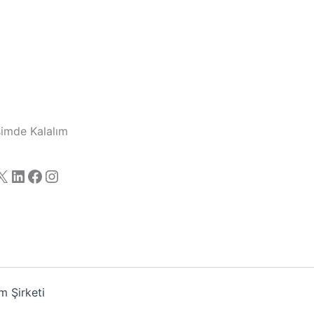
işimde Kalalım
X
LinkedIn
Facebook
Instagram
 Şirketi