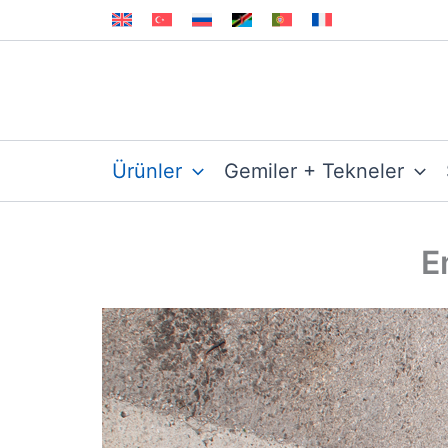
İçeriğe
atla
Ürünler
Gemiler + Tekneler
E