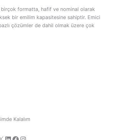
birçok formatta, hafif ve nominal olarak
ksek bir emilim kapasitesine sahiptir. Emici
u-bazlı çözümler de dahil olmak üzere çok
işimde Kalalım
X
LinkedIn
Facebook
Instagram