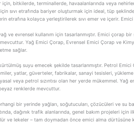
çin, bitkilerde, terminallerde, havaalanlarında veya nehirler
çin sıvı etrafında bariyer oluşturmak için ideal, tüp şeklin
n etrafına kolayca yerleştirilerek sıvı emer ve içerir. Emici
 ve evrensel kullanım için tasarlanmıştır. Emici çorap bir s
 mevcuttur. Yağ Emici Çorap, Evrensel Emici Çorap ve Kimy
etme sağlar.
skürtülmüş suyu emecek şekilde tasarlanmıştır. Petrol Emici Ç
gemiler, yatlar, güverteler, fabrikalar, sanayi tesisleri, yükle
kimyasal veya petrol sızıntısı olan her yerde mükemmel. Yağ e
a beyaz renklerde mevcuttur.
rhangi bir yerinde yağları, soğutucuları, çözücüleri ve su baz
nda, dağınık trafik alanlarında, genel bakım projeleri için ilk
lür ve lekeler – tam doymadan önce emici alma dürtüsüne ka