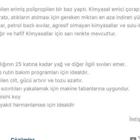
n erimiş polipropilen bir baz yaptı. Kimyasal emici çorap 
ı, atıkların atılması için gereken miktarı en aza indiren yü
lar, petrol bazlı sıvılar, agresif olmayan kimyasallar ve sul
ğır ve hafif Kimyasallar için sarı renkte mevcuttur.
ğının 25 katına kadar yağ ve diğer ilgili sıvıları emer.
rutin bakım programları için idealdir.
en cilt, gücü artırır ve tozu azaltır.
 sızıntıları yakalamak için makine tabanlarına uygundur.
nisini koy
yakıt harmanlaması için idealdir
İlet
YouTube
Çözümler