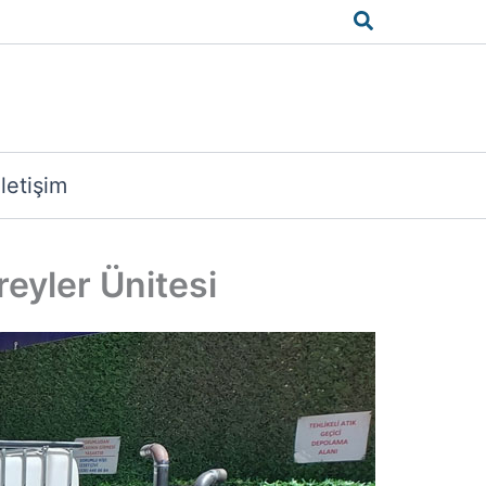
Arama
İletişim
eyler Ünitesi