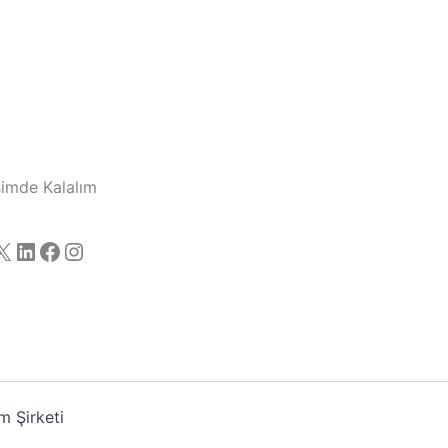
işimde Kalalım
X
LinkedIn
Facebook
Instagram
 Şirketi