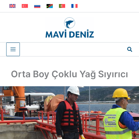
İçeriğe
atla
Ara
Orta Boy Çoklu Yağ Sıyırıcı