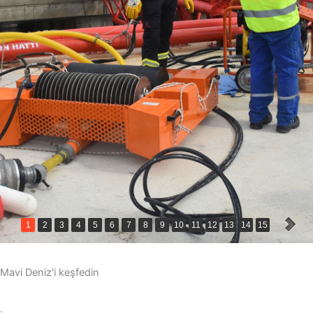
1
2
3
4
5
6
7
8
9
10
11
12
13
14
15
16
Mavi Deniz'i keşfedin