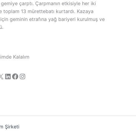
gemiye çarptı. Çarpmanın etkisiyle her iki
de toplam 13 mürettebatı kurtardı. Kazaya
için geminin etrafına yağ bariyeri kurulmuş ve
ü.
işimde Kalalım
X
LinkedIn
Facebook
Instagram
 Şirketi