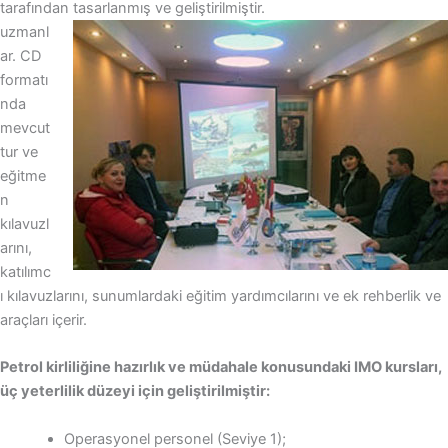
tarafından tasarlanmış ve geliştirilmiştir.
uzmanl
ar. CD
formatı
nda
mevcut
tur ve
eğitme
n
kılavuzl
arını,
katılımc
ı kılavuzlarını, sunumlardaki eğitim yardımcılarını ve ek rehberlik ve
araçları içerir.
Petrol kirliliğine hazırlık ve müdahale konusundaki IMO kursları,
üç yeterlilik düzeyi için geliştirilmiştir:
Operasyonel personel (Seviye 1);