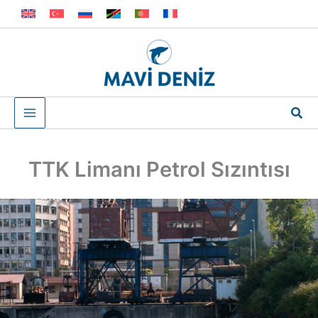
İçeriğe
atla
Ara
TTK Limanı Petrol Sızıntısı