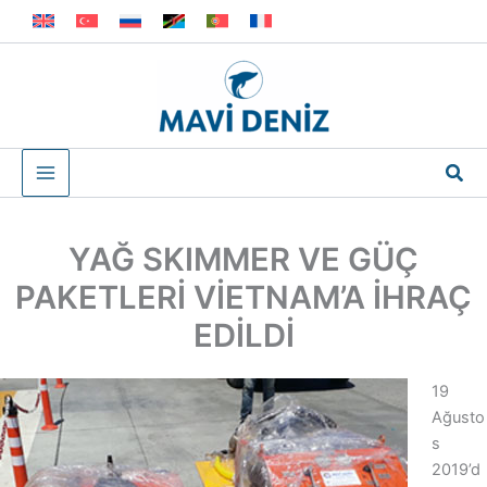
İçeriğe
atla
Ara
YAĞ SKIMMER VE GÜÇ
PAKETLERİ VİETNAM’A İHRAÇ
EDİLDİ
19
Ağusto
s
2019’d