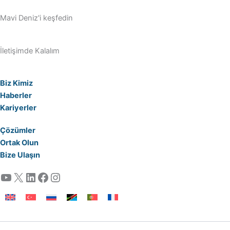
Mavi Deniz'i keşfedin
İletişimde Kalalım
Biz Kimiz
Haberler
Kariyerler
Çözümler
Ortak Olun
Bize Ulaşın
YouTube
X
LinkedIn
Facebook
Instagram