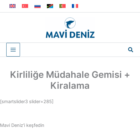
İçeriğe
atla
Ara
Kirliliğe Müdahale Gemisi +
Kiralama
[smartslider3 slider=285]
Mavi Deniz'i keşfedin