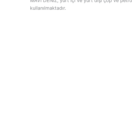
MAVİ DENİZ, yurt içi ve yurt dışı çöp ve petrol
kullanılmaktadır.