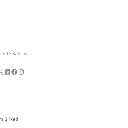
işimde Kalalım
X
LinkedIn
Facebook
Instagram
 Şirketi